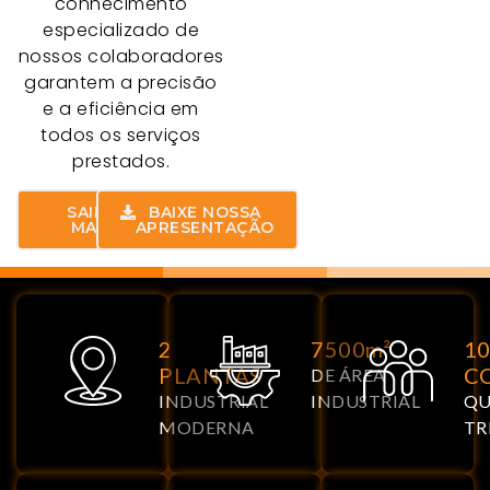
conhecimento
especializado de
nossos colaboradores
garantem a precisão
e a eficiência em
todos os serviços
prestados.
SAIBA
BAIXE NOSSA
MAIS
APRESENTAÇÃO
2
7500m²
1
PLANTAS
C
DE ÁREA
INDUSTRIAL
INDUSTRIAL
QU
MODERNA
TR