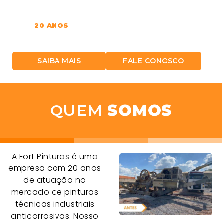
QUALIDADE, CONFIANÇA E TRADIÇÃO
DE
20 ANOS
NO SERVIÇO DE PINTURAS TÉCNICAS
INDUSTRIAIS ANTICORROSIVAS.
SAIBA MAIS
FALE CONOSCO
QUEM
SOMOS
A Fort Pinturas é uma
empresa com 20 anos
de atuação no
mercado de pinturas
técnicas industriais
anticorrosivas. Nosso